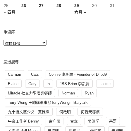
25
26
27
28
29
30
31
« 四月
六月 »
重溫庫
慶爆搜尋
Carman
Cats
Connie 李玥穎 - Founder of Drip39
Elaine
Gary
In
JBS Brian 李凱賢
Louise
Miracle 社交力學培訓導師
Norman
Ryan
Terry Wong 王總講軍事@TerryWongmilitarytalk
九十後文藝少女 - 賈雅緻
何啟明
何爵天導演
午夜工作者 Benny
古庄辰
古立
吳佩孚
基哥
孟希璘 Ball Mang
宋浩暉
康常治
張曉嵐
朱利安