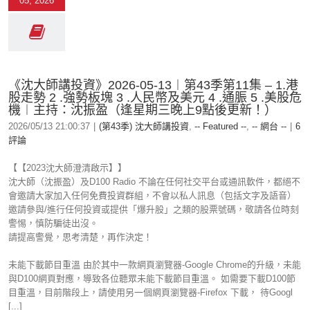
05, 2026
《沈大師講投資》2026-05-13︱第43季第11集 – 1.港
股走勢 2 .強勢板塊 3 .人民幣及美元 4 .通脤 5 .美股危
機︱主持：沈振盈（逢星期三晚上9點後更新！）
2026/05/13 21:00:37
|
(第43季) 沈大師講投資
,
-- Featured --
,
-- 網台 --
|
6
評論
【【2023沈大師澄清啟示】】
沈大師（沈振盈）及D100 Radio 不論在任何社交平台或通訊軟件，都絕不
會邀請大家加入任何免費投資群組，不會以私人訊息（包括文字及語音）
邀請參與/進行任何投資或提供「爆升股」之類的股票號碼，敬請各位時刻
警惕，慎防騙徒出沒。
請提高警覺，思考清楚，再作決定！
未能下載節目重溫 由於其中一款網頁瀏覽器-Google Chrome的升級，未能
與D100網頁對應，導致各位聽眾未能下載節目重溫。 如需要下載D100節
目重溫，目前階段上，請使用另一個網頁瀏覽器-Firefox 下載， 待Googl
[...]