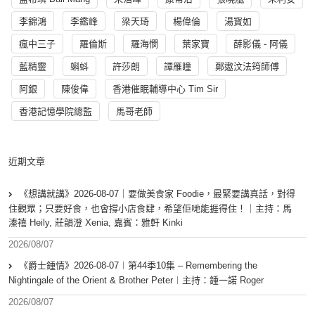
李錦鴻
李鑑峰
梁天琦
楊偉倫
湯寳如
瘋中三子
羅倫斯
羅海憫
葉家寶
薛影儀 - 阿儀
藍精靈
蝌蚪
許莎朗
譚雁瞳
鄭遨汶法筠師傅
阿銀
陳俊偉
香港催眠輔導中心 Tim Sir
香港記憶學院總監
馬哥老師
近期文章
《想講就講》2026-08-07｜要做美食家 Foodie，最緊要講真話，對得
住觀眾；只要好食，也會撐小店食肆，希望佢哋能捱得住！｜主持：馬
溱禧 Heily, 莊韻澄 Xenia, 嘉賓：雅軒 Kinki
2026/08/07
《爵士鍾情》2026-08-07︱第44季10集 – Remembering the
Nightingale of the Orient & Brother Peter︱主持：鍾一諾 Roger
2026/08/07