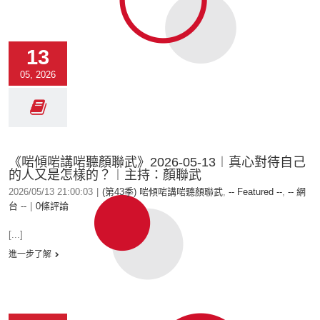
13
05, 2026
《啱傾啱講啱聽顏聯武》2026-05-13︱真心對待自己
的人又是怎樣的？︱主持：顏聯武
2026/05/13 21:00:03
|
(第43季) 啱傾啱講啱聽顏聯武
,
-- Featured --
,
-- 網
台 --
|
0條評論
[...]
進一步了解