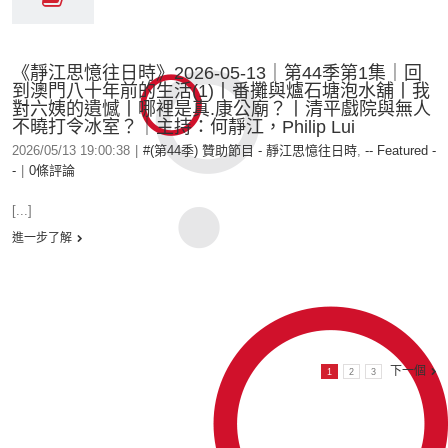
《靜江思憶往日時》2026-05-13｜第44季第1集｜回
到澳門八十年前的生活(1)丨番攤與爐石塘泡水舖丨我
對六姨的遺憾丨哪裡是真.康公廟？丨清平戲院與無人
不曉打令冰室？｜主持：何靜江，Philip Lui
2026/05/13 19:00:38
|
#(第44季) 贊助節目 - 靜江思憶往日時
,
-- Featured -
-
|
0條評論
[...]
進一步了解
下一個
1
2
3