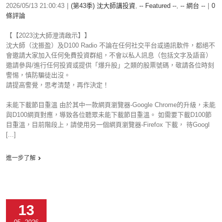
2026/05/13 21:00:43
|
(第43季) 沈大師講投資
,
-- Featured --
,
-- 網台 --
|
0
條評論
【【2023沈大師澄清啟示】】
沈大師（沈振盈）及D100 Radio 不論在任何社交平台或通訊軟件，都絕不
會邀請大家加入任何免費投資群組，不會以私人訊息（包括文字及語音）
邀請參與/進行任何投資或提供「爆升股」之類的股票號碼，敬請各位時刻
警惕，慎防騙徒出沒。
請提高警覺，思考清楚，再作決定！
未能下載節目重溫 由於其中一款網頁瀏覽器-Google Chrome的升級，未能
與D100網頁對應，導致各位聽眾未能下載節目重溫。 如需要下載D100節
目重溫，目前階段上，請使用另一個網頁瀏覽器-Firefox 下載， 待Googl
[...]
進一步了解
13