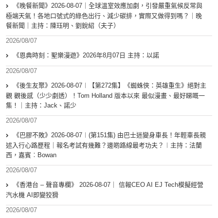
《晚餐新聞》2026-08-07｜全球溫室效應加劇，引發嚴重氣候反常與
極端天氣！各地口號式的綠色出行、減少碳排，實際又做得到嗎？｜晚
餐新聞｜主持：陳珏明、劉銳紹（夫子）
2026/08/07
《恩典時刻：聖樂漫遊》2026年8月07日 主持：以諾
2026/08/07
《後生友聚》2026-08-07︱【第272集】《蜘蛛俠：英雄重生》絕對主
觀 觀後感（少少劇透）！Tom Holland 版本以來 最似漫畫、最好睇嘅一
集！｜主持：Jack、諾少
2026/08/07
《巴膠不敗》2026-08-07︱(第151集) 由巴士迷變身車長！年輕車長親
述入行心路歷程｜報名考試有幾難？邊啲路線最考功夫？︱主持：法蘭
西，嘉賓︰Bowan
2026/08/07
《香港台 – 聲音專欄》 2026-08-07｜ 信報CEO AI EJ Tech模擬經營
汽水機 AI即變狡猾
2026/08/07