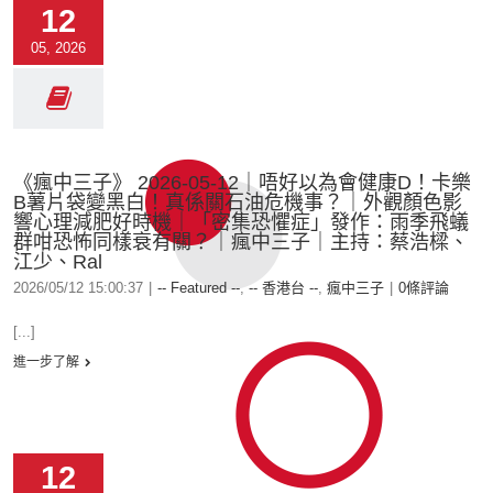
12
05, 2026
《瘋中三子》 2026-05-12｜唔好以為會健康D！卡樂
B薯片袋變黑白！真係關石油危機事？｜外觀顏色影
響心理減肥好時機｜「密集恐懼症」發作：雨季飛蟻
群咁恐怖同樣衰有關？｜瘋中三子｜主持：蔡浩樑、
江少、Ral
2026/05/12 15:00:37
|
-- Featured --
,
-- 香港台 --
,
瘋中三子
|
0條評論
[...]
進一步了解
12