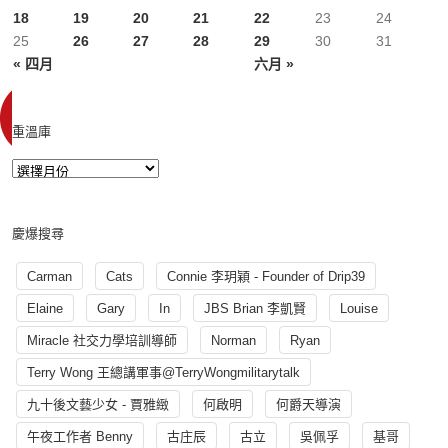
18
19
20
21
22
23
24
25
26
27
28
29
30
31
« 四月
六月 »
重溫庫
慶爆搜尋
Carman
Cats
Connie 李玥穎 - Founder of Drip39
Elaine
Gary
In
JBS Brian 李凱賢
Louise
Miracle 社交力學培訓導師
Norman
Ryan
Terry Wong 王總講軍事@TerryWongmilitarytalk
九十後文藝少女 - 賈雅緻
何啟明
何爵天導演
午夜工作者 Benny
古庄辰
古立
吳佩孚
基哥