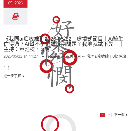
05, 2026
《我同ai痴咗線》2026-05-12｜處境式節目｜Ai醫生
信得過？Ai幫不孕爸媽解決問題？我地就試下先！｜
主持：蔡浩樑，C朗
2026/05/12 14:44:27
|
-- Featured --
,
-- 香港台 --
,
我同ai痴咗線
|
0條評論
[...]
進一步了解
下一個
1
2