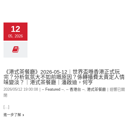
12
05, 2026
《港式茶餐廳》2026-05-12︱世界盃喺香港正式玩
完？分析氣氛大不如前嘅原因？係轉播費太貴定人情
味變淡？｜港式茶餐廳｜潘啟迪，何亨
2026/05/12 19:00:08
|
-- Featured --
,
-- 香港台 --
,
港式茶餐廳
|
迴響已關
閉
[...]
進一步了解