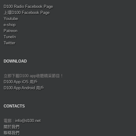
D100 Radio Facebook Page
上環D100 Facebook Page
Youtube
e-shop
Patreon
TuneIn
Twitter
DOWNLOAD
立即下載D100 app收聽精采節目！
D100 App iOS 用戶
D100 App Android 用戶
CONTACTS
電郵 :
info@d100.net
關於我們
聯絡我們