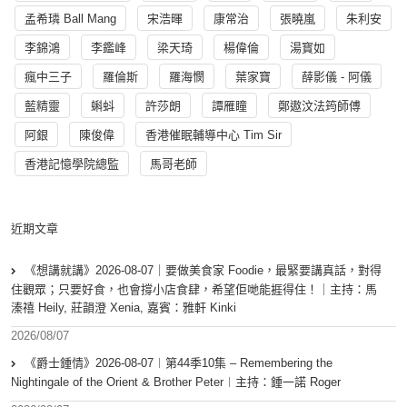
孟希璘 Ball Mang
宋浩暉
康常治
張曉嵐
朱利安
李錦鴻
李鑑峰
梁天琦
楊偉倫
湯寳如
瘋中三子
羅倫斯
羅海憫
葉家寶
薛影儀 - 阿儀
藍精靈
蝌蚪
許莎朗
譚雁瞳
鄭遨汶法筠師傅
阿銀
陳俊偉
香港催眠輔導中心 Tim Sir
香港記憶學院總監
馬哥老師
近期文章
《想講就講》2026-08-07｜要做美食家 Foodie，最緊要講真話，對得
住觀眾；只要好食，也會撐小店食肆，希望佢哋能捱得住！｜主持：馬
溱禧 Heily, 莊韻澄 Xenia, 嘉賓：雅軒 Kinki
2026/08/07
《爵士鍾情》2026-08-07︱第44季10集 – Remembering the
Nightingale of the Orient & Brother Peter︱主持：鍾一諾 Roger