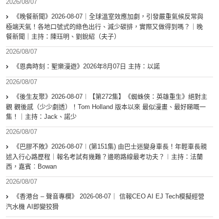
2026/08/07
《晚餐新聞》2026-08-07｜全球溫室效應加劇，引發嚴重氣候反常與
極端天氣！各地口號式的綠色出行、減少碳排，實際又做得到嗎？｜晚
餐新聞｜主持：陳珏明、劉銳紹（夫子）
2026/08/07
《恩典時刻：聖樂漫遊》2026年8月07日 主持：以諾
2026/08/07
《後生友聚》2026-08-07︱【第272集】《蜘蛛俠：英雄重生》絕對主
觀 觀後感（少少劇透）！Tom Holland 版本以來 最似漫畫、最好睇嘅一
集！｜主持：Jack、諾少
2026/08/07
《巴膠不敗》2026-08-07︱(第151集) 由巴士迷變身車長！年輕車長親
述入行心路歷程｜報名考試有幾難？邊啲路線最考功夫？︱主持：法蘭
西，嘉賓︰Bowan
2026/08/07
《香港台 – 聲音專欄》 2026-08-07｜ 信報CEO AI EJ Tech模擬經營
汽水機 AI即變狡猾