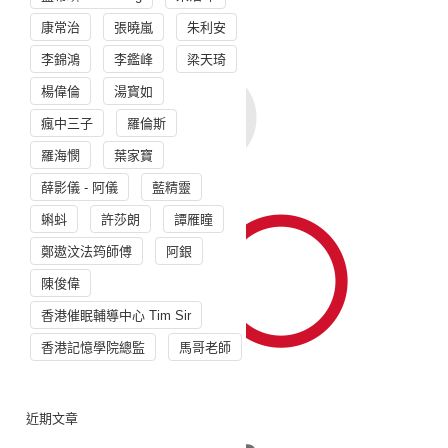
康常治
張曉嵐
朱利安
李錦鴻
李鑑峰
梁天琦
楊偉倫
湯寳如
瘋中三子
羅倫斯
羅海憫
葉家寶
薛影儀 - 阿儀
藍精靈
蝌蚪
許莎朗
譚雁瞳
鄭遨汶法筠師傅
阿銀
陳俊偉
香港催眠輔導中心 Tim Sir
香港記憶學院總監
馬哥老師
近期文章