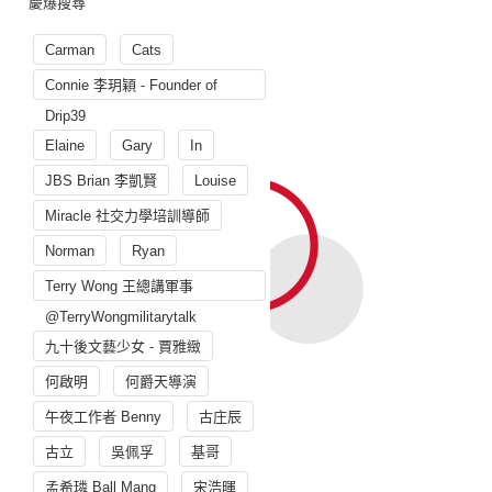
慶爆搜尋
Carman
Cats
Connie 李玥穎 - Founder of
Drip39
Elaine
Gary
In
JBS Brian 李凱賢
Louise
Miracle 社交力學培訓導師
Norman
Ryan
Terry Wong 王總講軍事
@TerryWongmilitarytalk
九十後文藝少女 - 賈雅緻
何啟明
何爵天導演
午夜工作者 Benny
古庄辰
古立
吳佩孚
基哥
孟希璘 Ball Mang
宋浩暉