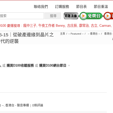
聯絡我們
訂購服務
節目表
節目重溫
D100 慶爆搜尋 :
瘋中三子
,
午夜工作者 Benny
,
古庄辰
,
康常治
,
古立
,
Carman
,
羅倫斯
-05-15｜從破產邊緣到晶片之
主頁
-- Featured --
-- 香港台 --
香港台 
時代的逆襲
入
或
購買D100收聽服務
或
購買D100網台節目
。
 --
,
香港台 - 聲音專欄
|
0條評論