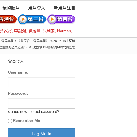
我的賬戶
用戶登入
新用戶註冊
葉家寶
,
李錦鴻
,
譚雁瞳
,
朱利安
,
Norman
,
- 聲音專欄
《香港台 – 聲音專欄》 2026-05-15｜從破
產邊緣到晶片之巔 SK海力士的HBM傳奇與AI時代的逆襲
會員登入
Username:
Password:
|
signup now
forgot password?
Remember Me