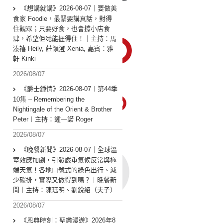
《想講就講》2026-08-07｜要做美
食家 Foodie，最緊要講真話，對得
住觀眾；只要好食，也會撐小店食
肆，希望佢哋能捱得住！｜主持：馬
溱禧 Heily, 莊韻澄 Xenia, 嘉賓：雅
軒 Kinki
2026/08/07
《爵士鍾情》2026-08-07︱第44季
10集 – Remembering the
Nightingale of the Orient & Brother
Peter︱主持：鍾一諾 Roger
2026/08/07
《晚餐新聞》2026-08-07｜全球溫
室效應加劇，引發嚴重氣候反常與極
端天氣！各地口號式的綠色出行、減
少碳排，實際又做得到嗎？｜晚餐新
聞｜主持：陳珏明、劉銳紹（夫子）
2026/08/07
《恩典時刻：聖樂漫遊》2026年8