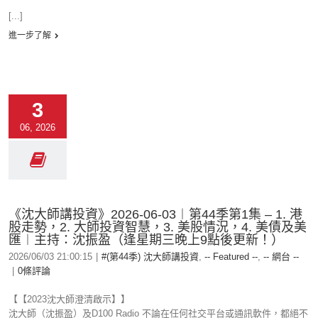
[...]
進一步了解
3
06, 2026
《沈大師講投資》2026-06-03︱第44季第1集 – 1. 港
股走勢，2. 大師投資智慧，3. 美股情況，4. 美債及美
匯︱主持：沈振盈（逢星期三晚上9點後更新！）
2026/06/03 21:00:15
|
#(第44季) 沈大師講投資
,
-- Featured --
,
-- 網台 --
|
0條評論
【【2023沈大師澄清啟示】】
沈大師（沈振盈）及D100 Radio 不論在任何社交平台或通訊軟件，都絕不