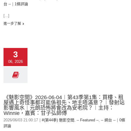
台 --
|
1條評論
[...]
進一步了解
3
06, 2026
《魅影空間》2026-06-04︱第43季第1集：買樓、租
屋遇上奇怪事都可能係祖先、地主唔滿意？︱發射站
影響風水︱元朗恐怖將會改為安老院？︱主持：
Winnie，嘉賓：甘子弘師傅
2026/06/03 21:00:17
|
#(第44季) 魅影空間
,
-- Featured --
,
-- 網台 --
|
0條
評論