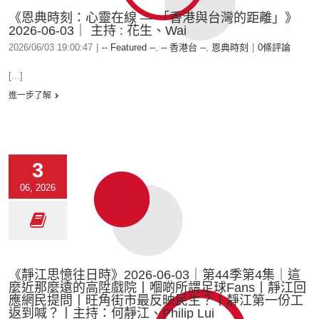
《恩典時刻：心靈在線 — 「香港與台灣的距離」》
2026-06-03｜ 主持 : 花生、Wai
2026/06/03 19:00:47
|
-- Featured --
,
-- 香港台 --
,
恩典時刻
|
0條評論
[...]
進一步了解
3
06, 2026
《靜江思憶往日時》2026-06-03｜第44季第4集｜這
麼近那麼遠的高陞戲院丨嗰啲所謂足球Fans丨靜江回
應網民提問丨旺角街市最反映民生？丨靜江第一份工
返到喊？丨主持：何靜江、Philip Lui