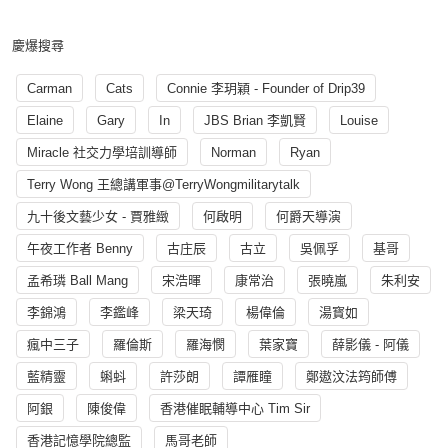
慶爆搜尋
Carman
Cats
Connie 李玥穎 - Founder of Drip39
Elaine
Gary
In
JBS Brian 李凱賢
Louise
Miracle 社交力學培訓導師
Norman
Ryan
Terry Wong 王總講軍事@TerryWongmilitarytalk
九十後文藝少女 - 賈雅緻
何啟明
何爵天導演
午夜工作者 Benny
古庄辰
古立
吳佩孚
基哥
孟希璘 Ball Mang
宋浩暉
康常治
張曉嵐
朱利安
李錦鴻
李鑑峰
梁天琦
楊偉倫
湯寳如
瘋中三子
羅倫斯
羅海憫
葉家寶
薛影儀 - 阿儀
藍精靈
蝌蚪
許莎朗
譚雁瞳
鄭遨汶法筠師傅
阿銀
陳俊偉
香港催眠輔導中心 Tim Sir
香港記憶學院總監
馬哥老師