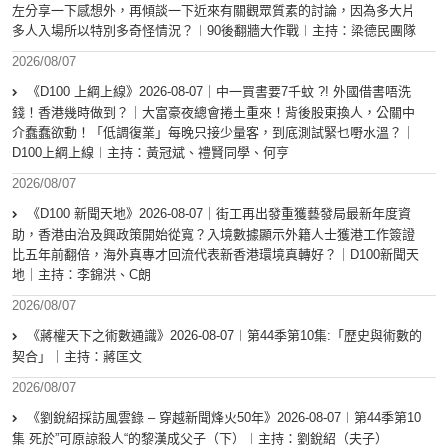
左分享一下感想外，再傾談一下近來有關觀眾質素的討論，因為多大片
多人入場所以特別多奇怪情況？︱90後翻牆大作戰︱主持：梁德民團隊
2026/08/07
《D100 上綱上線》2026-08-07｜中一買書要7千蚊 ?! 外國借書唔洗
錢！香港幾時做到？｜大富豪夜總會捲土重來！背後股東換人，公關中
介蠢蠢欲動！「低調復業」每晚只接少量客，到底測試緊乜嘢水溫？｜
D100上綱上線︱主持：黃冠斌、禮賢同學、何亨
2026/08/07
《D100 新聞天地》2026-08-07｜街工再出發重獲藝發局最新年度資
助，香港由治及興政策開始從寬？入境數據顯示外籍人士獲港工作簽證
比五年前翻倍，海外真專才回流代表新香港環境真轉好？｜D100新聞天
地｜主持：李錦洪、C朗
2026/08/07
《蔣權天下之術數通識》2026-08-07︱第44季第10集:「歴史與術數的
契合」｜主持：蔣匡文
2026/08/07
《劉銳紹採訪風雲錄 – 穿越新聞烽火50年》2026-08-07︱第44季第10
集 死於”可原諒殺人“的黎漢成父子（下）︱主持：劉銳紹（夫子）