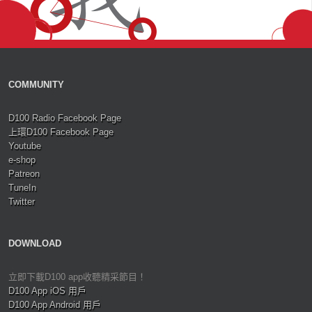
COMMUNITY
D100 Radio Facebook Page
上環D100 Facebook Page
Youtube
e-shop
Patreon
TuneIn
Twitter
DOWNLOAD
立即下載D100 app收聽精采節目！
D100 App iOS 用戶
D100 App Android 用戶