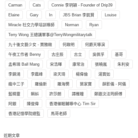
Carman
Cats
Connie 李玥穎 - Founder of Drip39
Elaine
Gary
In
JBS Brian 李凱賢
Louise
Miracle 社交力學培訓導師
Norman
Ryan
Terry Wong 王總講軍事@TerryWongmilitarytalk
九十後文藝少女 - 賈雅緻
何啟明
何爵天導演
午夜工作者 Benny
古庄辰
古立
吳佩孚
基哥
孟希璘 Ball Mang
宋浩暉
康常治
張曉嵐
朱利安
李錦鴻
李鑑峰
梁天琦
楊偉倫
湯寳如
瘋中三子
羅倫斯
羅海憫
葉家寶
薛影儀 - 阿儀
藍精靈
蝌蚪
許莎朗
譚雁瞳
鄭遨汶法筠師傅
阿銀
陳俊偉
香港催眠輔導中心 Tim Sir
香港記憶學院總監
馬哥老師
近期文章