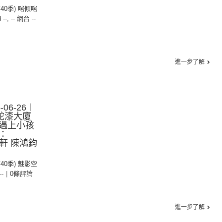
第40季) 啱傾啱
 --
,
-- 網台 --
進一步了解
06-26︱
駝漆大廈
遇上小孩
：
緣軒 陳鴻鈞
第40季) 魅影空
--
|
0條評論
進一步了解