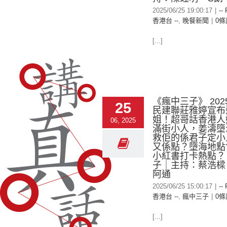
2025/06/25 19:00:17
|
--
香港台 --
,
晚餐新聞
|
0條
[...]
《瘋中三子》 2025
25
民建聯莊雅婷宣布
姐！超哥話香港人
06, 2025
滿街小人，姜濤墮
救佢的係君子定小
又係點？墮海地點
小紅書打卡熱點？
子｜主持：蔡浩樑
阿通
2025/06/25 15:00:17
|
--
香港台 --
,
瘋中三子
|
0條
[...]