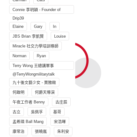
Connie 李玥穎 - Founder of
Drip39
Elaine
Gary
In
JBS Brian 李凱賢
Louise
Miracle 社交力學培訓導師
Norman
Ryan
Terry Wong 王總講軍事
@TerryWongmilitarytalk
九十後文藝少女 - 賈雅緻
何啟明
何爵天導演
午夜工作者 Benny
古庄辰
古立
吳佩孚
基哥
孟希璘 Ball Mang
宋浩暉
康常治
張曉嵐
朱利安