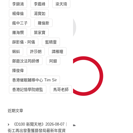
李錦鴻
李鑑峰
梁天琦
楊偉倫
湯寳如
瘋中三子
羅倫斯
羅海憫
葉家寶
薛影儀 - 阿儀
藍精靈
蝌蚪
許莎朗
譚雁瞳
鄭遨汶法筠師傅
阿銀
陳俊偉
香港催眠輔導中心 Tim Sir
香港記憶學院總監
馬哥老師
近期文章
《D100 新聞天地》2026-08-07｜
街工再出發重獲藝發局最新年度資