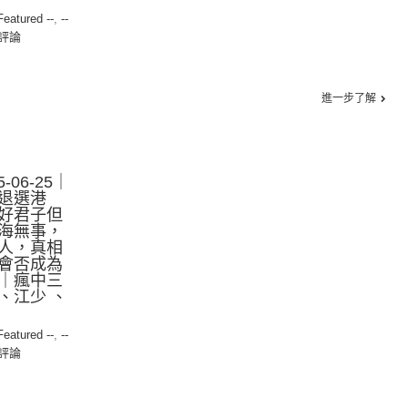
 Featured --
,
--
評論
進一步了解
-06-25｜
退選港
好君子但
海無事，
人，真相
會否成為
｜瘋中三
、江少 、
 Featured --
,
--
評論