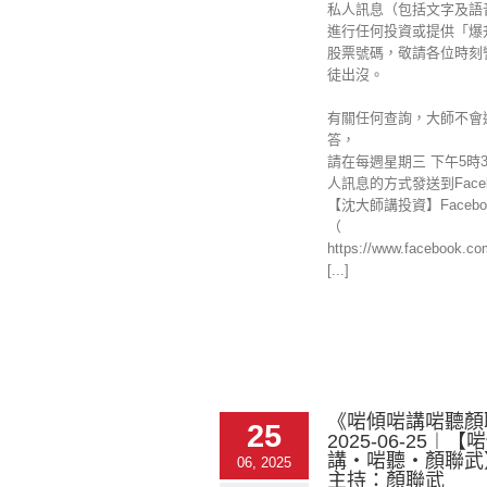
私人訊息（包括文字及語
進行任何投資或提供「爆
股票號碼，敬請各位時刻
徒出沒。
有關任何查詢，大師不會
答，
請在每週星期三 下午5時
人訊息的方式發送到Faceb
【沈大師講投資】Facebo
（
https://www.facebook.c
[...]
《啱傾啱講啱聽顏
25
2025-06-25︱
講‧啱聽‧顏聯武
06, 2025
主持：顏聯武