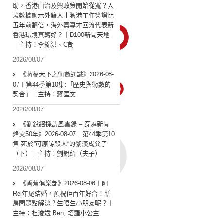
助，香港由治及興政策開始從寬？入
境數據顯示外籍人士獲港工作簽證比
五年前翻倍，海外真專才回流代表新
香港環境真轉好？｜D100新聞天地
｜主持：李錦洪、C朗
2026/08/07
《蔣權天下之術數通識》2026-08-
07︱第44季第10集:「歴史與術數的
契合」｜主持：蔣匡文
2026/08/07
《劉銳紹採訪風雲錄 – 穿越新聞
烽火50年》2026-08-07︱第44季第10
集 死於”可原諒殺人“的黎漢成父子
（下）︱主持：劉銳紹（夫子）
2026/08/07
《香蕉俱樂部》2026-08-06︱阿
Rei年尾結婚，預祝佢百年好合！新
房問題點解決？生唔生小朋友呢？︱
主持：杜浚斌 Ben, 塔羅小公主