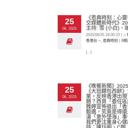
《恩典時刻：心靈
25
交媒體新時代》2025
主持: 雪 (小白)、
06, 2025
2025/06/25 19:00:23
|
--
香港台 --
,
恩典時刻
|
0條
[...]
《晚餐新聞》2025-
25
《大班麵包西餅》
業，反映香港出現
06, 2025
題？西貢「委任區
雅婷宣佈退出「香
競選，究竟是得還
濤「意外墮海」事
我們更注重身心健
持：陳珏明、C朗