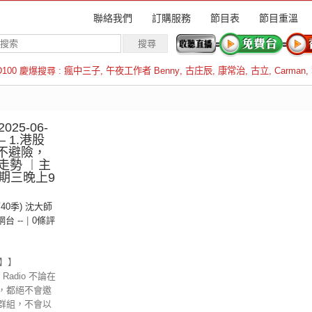
聯絡我們
訂購服務
節目表
節目重溫
D100 慶爆搜尋 :
瘋中三子
,
午夜工作者 Benny
,
古庄辰
,
康常治
,
古立
,
Carman
,
羅倫斯
25-06-
– 1.港股
具不避險，
美走勢 ︱主
期三晚上9
第40季) 沈大師
 網台 --
|
0條評
示】】
Radio 不論在
，都絕不會邀
群組，不會以