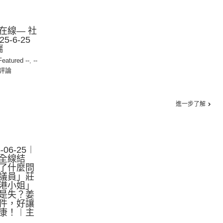
在線— 社
-6-25
端
 Featured --
,
--
評論
進一步了解
06-25︱
全線結
了什麼問
議員」莊
港小姐」
是失？姜
件，好讓
康！︱主