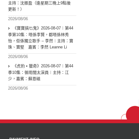
主持：沈振盈（逢星期三晚上9點後
更新！）
2026/08/06
《寶寶搞乜鬼》2026-08-07︱第44
季第10集︰唔係李賢，都唔係林秀
怡，佢係獨立歌手 – 李然︱主持：寶
珠、寶堅 嘉賓：李然 Leanne Li
2026/08/06
《虎豹 • 獵奇》2026-08-07︱第44
季10集：御用闊太演員︱主持：江
少，嘉賓：蘇恩磁
2026/08/06