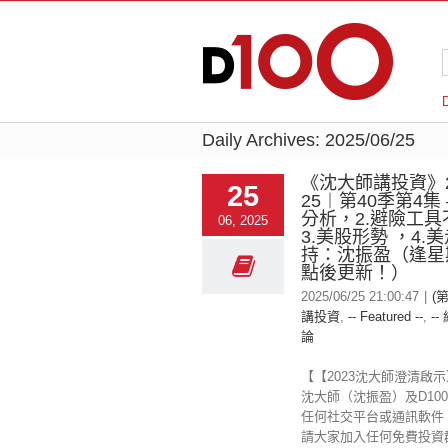
Daily Archives:
2025/06/25
《沈大師講投資》20
25
25︱第40季第4集 
分析，2.避險工
06, 2025
3.美股形勢 ，4.
持：沈振盈（逢星
點後更新！）
2025/06/25 21:00:47
|
(
講投資
,
-- Featured --
,
--
論
【【2023沈大師澄清啟
沈大師（沈振盈）及D100 
任何社交平台或通訊軟件
請大家加入任何免費投資