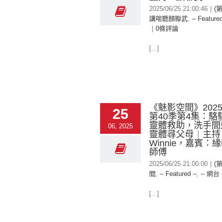
2025/06/25 21:00:46
|
(
講啱聽顏聯武
,
-- Featured
|
0條評論
[...]
《魅影空間》2025-
25
第40季第4集：駱
靈體救助，洗手間
06, 2025
靈體尋父母︱主持
Winnie，嘉賓：
師傅
2025/06/25 21:00:00
|
(
間
,
-- Featured --
,
-- 網台 
[...]