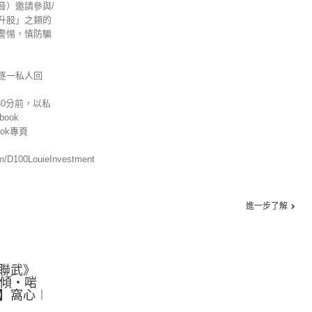
音）邀請參與/
升股」之類的
警惕，慎防騙
逐一私人回
30分前，以私
ook
ok專頁
om/D100LouieInvestment
進一步了解
聯武》
【啱傾‧啱
】窩心︱