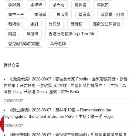
李錦鴻
李鑑峰
梁天琦
楊偉倫
湯寳如
瘋中三子
羅倫斯
羅海憫
葉家寶
薛影儀 - 阿儀
藍精靈
蝌蚪
許莎朗
譚雁瞳
鄭遨汶法筠師傅
阿銀
陳俊偉
香港催眠輔導中心 Tim Sir
香港記憶學院總監
馬哥老師
近期文章
《想講就講》2026-08-07｜要做美食家 Foodie，最緊要講真話，對得
住觀眾；只要好食，也會撐小店食肆，希望佢哋能捱得住！｜主持：馬
溱禧 Heily, 莊韻澄 Xenia, 嘉賓：雅軒 Kinki
2026/08/07
《爵士鍾情》2026-08-07︱第44季10集 – Remembering the
Nightingale of the Orient & Brother Peter︱主持：鍾一諾 Roger
2026/08/07
《晚餐新聞》2026-08-07｜全球溫室效應加劇，引發嚴重氣候反常與