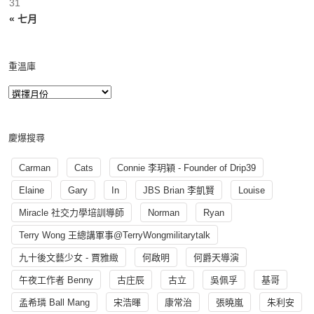
31
« 七月
重溫庫
慶爆搜尋
Carman
Cats
Connie 李玥穎 - Founder of Drip39
Elaine
Gary
In
JBS Brian 李凱賢
Louise
Miracle 社交力學培訓導師
Norman
Ryan
Terry Wong 王總講軍事@TerryWongmilitarytalk
九十後文藝少女 - 賈雅緻
何啟明
何爵天導演
午夜工作者 Benny
古庄辰
古立
吳佩孚
基哥
孟希璘 Ball Mang
宋浩暉
康常治
張曉嵐
朱利安