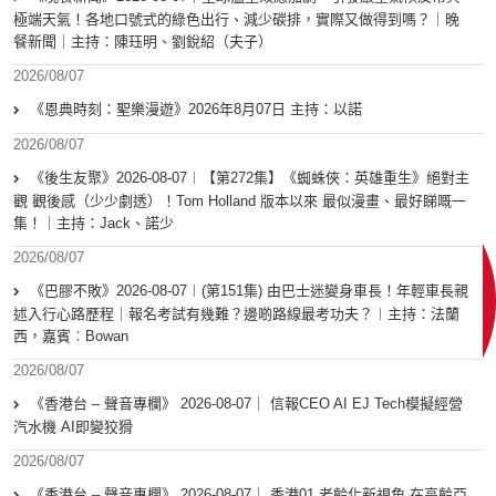
極端天氣！各地口號式的綠色出行、減少碳排，實際又做得到嗎？｜晚
餐新聞｜主持：陳珏明、劉銳紹（夫子）
2026/08/07
《恩典時刻：聖樂漫遊》2026年8月07日 主持：以諾
2026/08/07
《後生友聚》2026-08-07︱【第272集】《蜘蛛俠：英雄重生》絕對主
觀 觀後感（少少劇透）！Tom Holland 版本以來 最似漫畫、最好睇嘅一
集！｜主持：Jack、諾少
2026/08/07
《巴膠不敗》2026-08-07︱(第151集) 由巴士迷變身車長！年輕車長親
述入行心路歷程｜報名考試有幾難？邊啲路線最考功夫？︱主持：法蘭
西，嘉賓︰Bowan
2026/08/07
《香港台 – 聲音專欄》 2026-08-07｜ 信報CEO AI EJ Tech模擬經營
汽水機 AI即變狡猾
2026/08/07
《香港台 – 聲音專欄》 2026-08-07｜ 香港01 老齡化新視角 在高齡亞