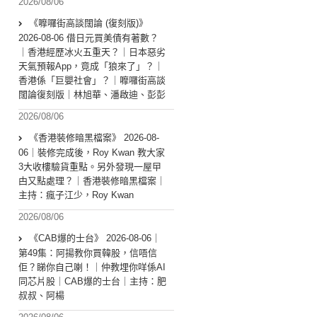
2026/08/06
《嚤囉街高談闊論 (復刻版)》
2026-08-06 借日元買美債有著數？
｜香港經歷冰火五重天？｜日本惡劣
天氣預報App，竟成「狼來了」？｜
香港係「巨嬰社會」？｜嚤囉街高談
闊論復刻版｜林旭華、潘啟迪、彭彭
2026/08/06
《香港裝修暗黑檔案》 2026-08-
06｜裝修完成後，Roy Kwan 教大家
3大收樓驗貨重點。另外發現一屋曱
甴又點處理？｜香港裝修暗黑檔案｜
主持：瘋子江少，Roy Kwan
2026/08/06
《CAB爆的士台》 2026-08-06｜
第49集：阿揚教你買韓股，信唔信
佢？睇你自己喇！｜仲教埋你咩係AI
同芯片股｜CAB爆的士台｜主持：肥
叔叔、阿楊