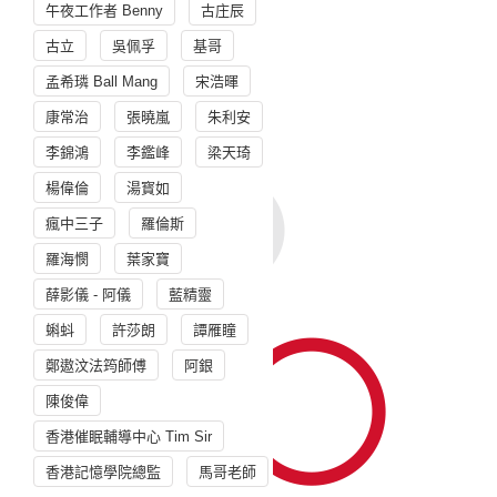
午夜工作者 Benny
古庄辰
古立
吳佩孚
基哥
孟希璘 Ball Mang
宋浩暉
康常治
張曉嵐
朱利安
李錦鴻
李鑑峰
梁天琦
楊偉倫
湯寳如
瘋中三子
羅倫斯
羅海憫
葉家寶
薛影儀 - 阿儀
藍精靈
蝌蚪
許莎朗
譚雁瞳
鄭遨汶法筠師傅
阿銀
陳俊偉
香港催眠輔導中心 Tim Sir
香港記憶學院總監
馬哥老師