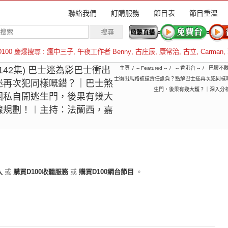
聯絡我們
訂購服務
節目表
節目重溫
D100 慶爆搜尋 :
瘋中三子
,
午夜工作者 Benny
,
古庄辰
,
康常治
,
古立
,
Carman
,
羅倫斯
第142集) 巴士迷為影巴士衝出
主頁
-- Featured --
-- 香港台 --
巴膠不
士衝出馬路被撞責任誰負？點解巴士迷再次犯同樣
迷再次犯同樣嘅錯？｜巴士煞
生門，後果有幾大鑊？｜深入分析
困私自開逃生門，後果有幾大
線規劃！︱主持：法蘭西，嘉
入
或
購買D100收聽服務
或
購買D100網台節目
。