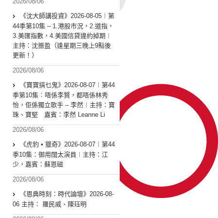
2026/08/06
《沈大師講投資》2026-08-05︱第
44季第10集 – 1.港股市況，2.道指，
3.美匯指數，4.美國信貸違約掉期︱
主持：沈振盈（逢星期三晚上9點後
更新！）
2026/08/06
《寶寶搞乜鬼》2026-08-07︱第44
季第10集︰唔係李賢，都唔係林秀
怡，佢係獨立歌手 – 李然︱主持：寶
珠、寶堅 嘉賓：李然 Leanne Li
2026/08/06
《虎豹 • 獵奇》2026-08-07︱第44
季10集：御用闊太演員︱主持：江
少，嘉賓：蘇恩磁
2026/08/06
《恩典時刻：時代論壇》2026-08-
06 主持： 羅民威、陳珏明