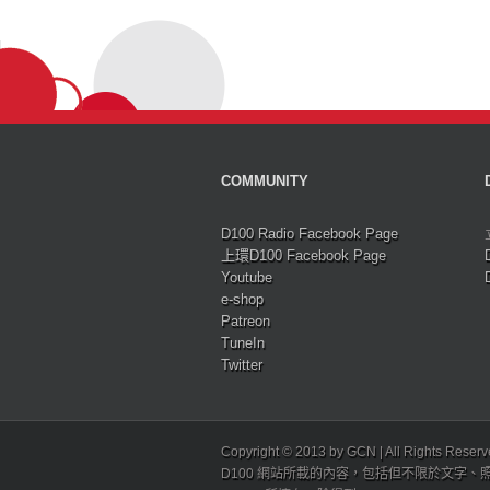
COMMUNITY
D100 Radio Facebook Page
上環D100 Facebook Page
Youtube
e-shop
Patreon
TuneIn
Twitter
Copyright © 2013 by GCN | All Rights Reser
D100 網站所載的內容，包括但不限於文字、照片