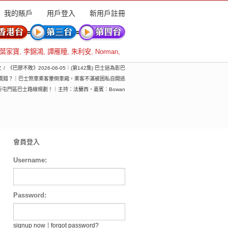
我的賬戶
用戶登入
新用戶註冊
葉家寶
,
李錦鴻
,
譚雁瞳
,
朱利安
,
Norman
,
敗
《巴膠不敗》2026-06-05︱(第142集) 巴士迷為影巴
嘅錯？｜巴士煞車乘客暈倒車廂，乘客不滿被困私自開逃
屯門區巴士路線規劃！︱主持：法蘭西，嘉賓︰Bowan
會員登入
Username:
Password:
|
signup now
forgot password?