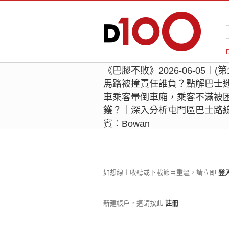
《巴膠不敗》2026-06-05︱(
馬路被撞責任誰負？點解巴士
車乘客暈倒車廂，乘客不滿被
鑊？｜深入分析屯門區巴士路
賓︰Bowan
如想線上收聽或下載節目重溫，請立即
登
新建帳戶，這請按此
註冊