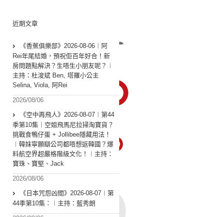
近期文章
《香蕉俱樂部》2026-08-06︱阿
Rei年尾結婚，預祝佢百年好合！新
房問題點解決？生唔生小朋友呢？︱
主持：杜浚斌 Ben, 塔羅小公主
Selina, Viola, 阿Rei
2026/08/06
《空中再飛人》2026-08-07︱第44
季第10集｜空姐飛馬尼拉掃淘寶貨？
挑戰食鴨仔蛋 + Jollibee隱藏用法！
︱韓妹寧願瞓公司都唔想返韓國？爆
料航空界超嚴格階級文化！︱主持：
寶珠、寶堅、Jack
2026/08/06
《日本咒怨凶間》2026-08-07︱第
44季第10集：︱主持：藍秀朗