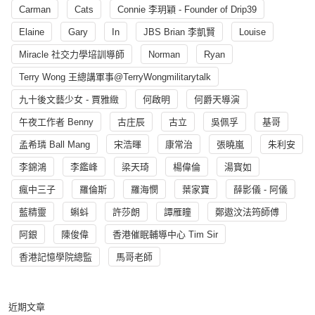
Carman
Cats
Connie 李玥穎 - Founder of Drip39
Elaine
Gary
In
JBS Brian 李凱賢
Louise
Miracle 社交力學培訓導師
Norman
Ryan
Terry Wong 王總講軍事@TerryWongmilitarytalk
九十後文藝少女 - 賈雅緻
何啟明
何爵天導演
午夜工作者 Benny
古庄辰
古立
吳佩孚
基哥
孟希璘 Ball Mang
宋浩暉
康常治
張曉嵐
朱利安
李錦鴻
李鑑峰
梁天琦
楊偉倫
湯寳如
瘋中三子
羅倫斯
羅海憫
葉家寶
薛影儀 - 阿儀
藍精靈
蝌蚪
許莎朗
譚雁瞳
鄭遨汶法筠師傅
阿銀
陳俊偉
香港催眠輔導中心 Tim Sir
香港記憶學院總監
馬哥老師
近期文章