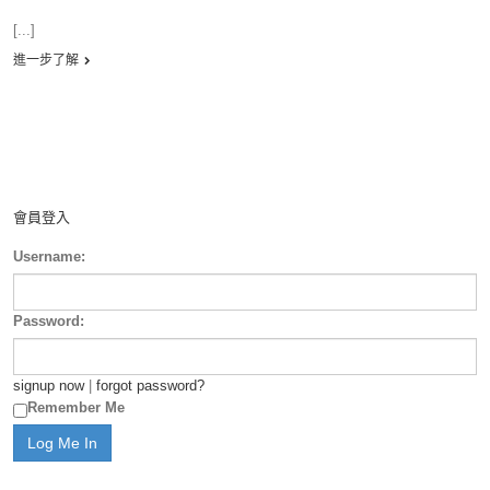
[...]
進一步了解
會員登入
Username:
Password:
signup now
|
forgot password?
Remember Me