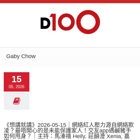
Gaby Chow
15
05, 2026
《想講就講》2026-05-15｜網絡紅人壓力源自網絡欺
凌？最唔開心的是未能保護家人！交友app遇鹹豬手
如何甩身？｜主持：馬溱禧 Heily, 莊韻澄 Xenia, 嘉