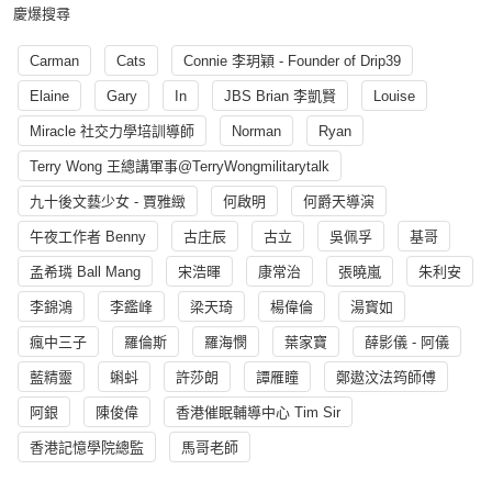
慶爆搜尋
Carman
Cats
Connie 李玥穎 - Founder of Drip39
Elaine
Gary
In
JBS Brian 李凱賢
Louise
Miracle 社交力學培訓導師
Norman
Ryan
Terry Wong 王總講軍事@TerryWongmilitarytalk
九十後文藝少女 - 賈雅緻
何啟明
何爵天導演
午夜工作者 Benny
古庄辰
古立
吳佩孚
基哥
孟希璘 Ball Mang
宋浩暉
康常治
張曉嵐
朱利安
李錦鴻
李鑑峰
梁天琦
楊偉倫
湯寳如
瘋中三子
羅倫斯
羅海憫
葉家寶
薛影儀 - 阿儀
藍精靈
蝌蚪
許莎朗
譚雁瞳
鄭遨汶法筠師傅
阿銀
陳俊偉
香港催眠輔導中心 Tim Sir
香港記憶學院總監
馬哥老師