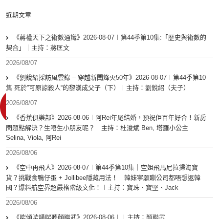
近期文章
《蔣權天下之術數通識》2026-08-07︱第44季第10集:「歴史與術數的
契合」｜主持：蔣匡文
2026/08/07
《劉銳紹採訪風雲錄 – 穿越新聞烽火50年》2026-08-07︱第44季第10
集 死於”可原諒殺人“的黎漢成父子（下）︱主持：劉銳紹（夫子）
2026/08/07
《香蕉俱樂部》2026-08-06︱阿Rei年尾結婚，預祝佢百年好合！新房
問題點解決？生唔生小朋友呢？︱主持：杜浚斌 Ben, 塔羅小公主
Selina, Viola, 阿Rei
2026/08/06
《空中再飛人》2026-08-07︱第44季第10集｜空姐飛馬尼拉掃淘寶
貨？挑戰食鴨仔蛋 + Jollibee隱藏用法！︱韓妹寧願瞓公司都唔想返韓
國？爆料航空界超嚴格階級文化！︱主持：寶珠、寶堅、Jack
2026/08/06
《啱傾啱講啱聽顏聯武》2026-08-06︱︱主持：顏聯武