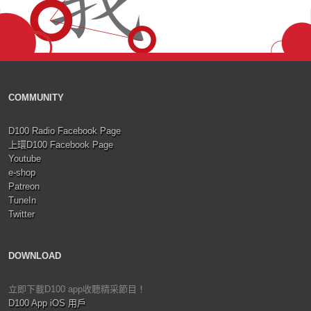
COMMUNITY
D100 Radio Facebook Page
上環D100 Facebook Page
Youtube
e-shop
Patreon
TuneIn
Twitter
DOWNLOAD
立即下載D100 app收聽精采節目！
D100 App iOS 用戶