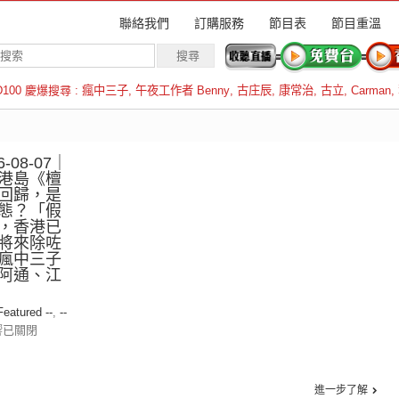
聯絡我們
訂購服務
節目表
節目重溫
D100 慶爆搜尋 :
瘋中三子
,
午夜工作者 Benny
,
古庄辰
,
康常治
,
古立
,
Carman
,
羅倫斯
-08-07｜
港島《檀
回歸，是
態？「假
，香港已
將來除咗
瘋中三子
阿通、江
 Featured --
,
--
響已關閉
進一步了解