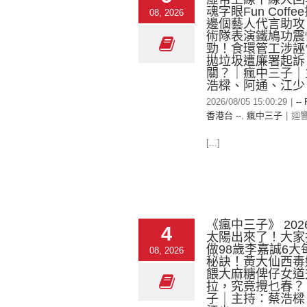
魂字眼Fun Coff
08, 2026
邊個藝人代言助攻
術隊表演鐵鳩功震
勁！食環管工涉誣
拋垃圾遭廉署起訴，
關？｜瘋中三子｜
浩樑、阿通、江少
2026/08/05 15:00:29
|
--
香港台 --
,
瘋中三子
|
迴
[...]
《瘋中三子》 2026
4
太陽出來了！大家
做98歲李嘉誠6大
08, 2026
秘訣！黃大仙西毒
餵大麻糖俾仔女道
拉，究竟攪乜春？
子｜主持：蔡浩樑