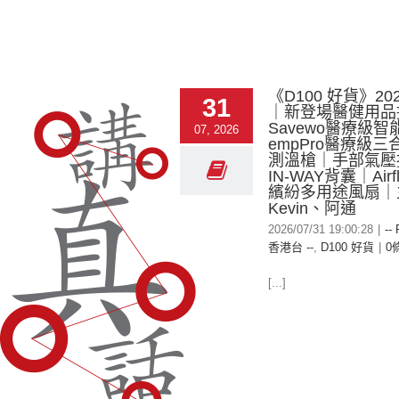
《D100 好貨》2026
31
｜新登場醫健用品
Savewo醫療級
07, 2026
empPro醫療級
測溫槍｜手部氣壓
IN-WAY背囊｜Airf
繽紛多用途風扇｜
Kevin、阿通
2026/07/31 19:00:28
|
--
香港台 --
,
D100 好貨
|
0
[...]