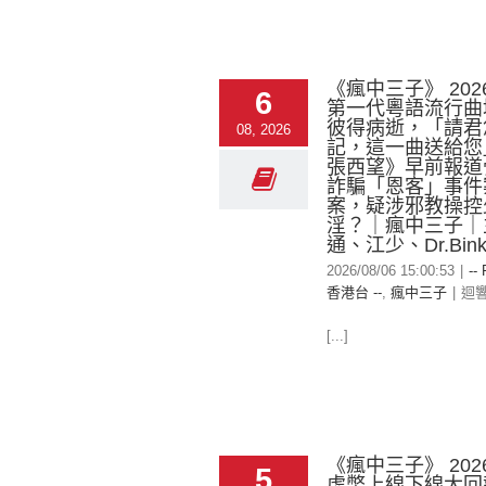
《瘋中三子》 2026
6
第一代粵語流行曲
彼得病逝，「請君
08, 2026
記，這一曲送給您
張西望》早前報道
詐騙「恩客」事件
案，疑涉邪教操控
淫？｜瘋中三子｜
通、江少、Dr.Bink
2026/08/06 15:00:53
|
--
香港台 --
,
瘋中三子
|
迴
[...]
《瘋中三子》 2026
5
虛幣上線下線大回