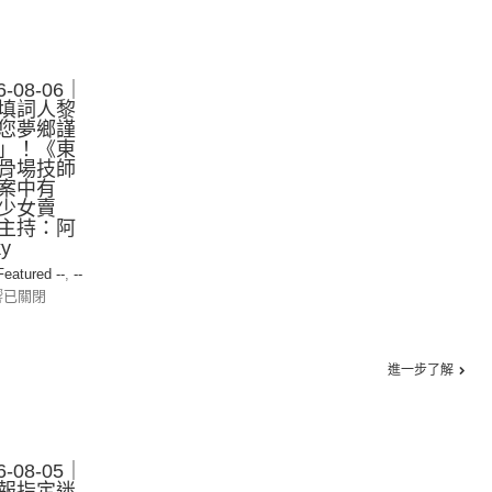
-08-06｜
填詞人黎
您夢鄉謹
」！《東
骨場技師
案中有
少女賣
主持：阿
y
 Featured --
,
--
響已關閉
進一步了解
-08-05｜
報指定迷