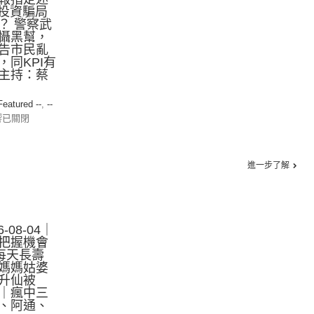
ee投資騙局
？ 警察武
懾黑幫，
告市民亂
同KPI有
主持：蔡
 Featured --
,
--
響已關閉
進一步了解
-08-04｜
把握機會
每天長壽
媽媽姑婆
升仙被
｜瘋中三
、阿通、