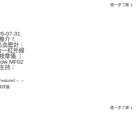
進一步了解
-07-31
推介！
智能血壓計｜
三合一紅外線
按摩儀 ｜
low MF02
主持：
 Featured --
,
--
條評論
進一步了解