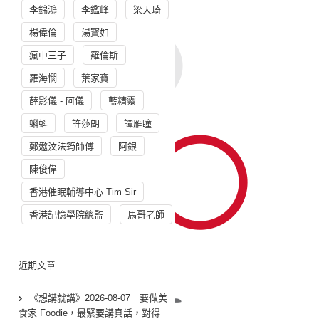
李錦鴻
李鑑峰
梁天琦
楊偉倫
湯寳如
瘋中三子
羅倫斯
羅海憫
葉家寶
薛影儀 - 阿儀
藍精靈
蝌蚪
許莎朗
譚雁瞳
鄭遨汶法筠師傅
阿銀
陳俊偉
香港催眠輔導中心 Tim Sir
香港記憶學院總監
馬哥老師
近期文章
《想講就講》2026-08-07｜要做美
食家 Foodie，最緊要講真話，對得