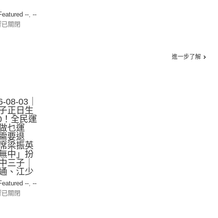
 Featured --
,
--
響已關閉
進一步了解
-08-03｜
子正日生
0！全民運
做乜運
需要退
席梁振英
無中」扮
中三子｜
通、江少
 Featured --
,
--
響已關閉