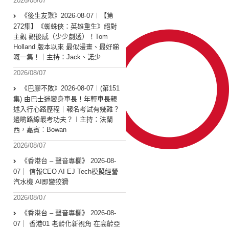
2026/08/07
《後生友聚》2026-08-07︱【第
272集】《蜘蛛俠：英雄重生》絕對
主觀 觀後感（少少劇透）！Tom
Holland 版本以來 最似漫畫、最好睇
嘅一集！｜主持：Jack、諾少
2026/08/07
《巴膠不敗》2026-08-07︱(第151
集) 由巴士迷變身車長！年輕車長親
述入行心路歷程｜報名考試有幾難？
邊啲路線最考功夫？︱主持：法蘭
西，嘉賓︰Bowan
2026/08/07
《香港台 – 聲音專欄》 2026-08-
07｜ 信報CEO AI EJ Tech模擬經營
汽水機 AI即變狡猾
2026/08/07
《香港台 – 聲音專欄》 2026-08-
07｜ 香港01 老齡化新視角 在高齡亞