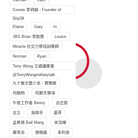
Connie 李玥穎 - Founder of
Drip39
Elaine
Gary
In
JBS Brian 李凱賢
Louise
Miracle 社交力學培訓導師
Norman
Ryan
Terry Wong 王總講軍事
@TerryWongmilitarytalk
九十後文藝少女 - 賈雅緻
何啟明
何爵天導演
午夜工作者 Benny
古庄辰
古立
吳佩孚
基哥
孟希璘 Ball Mang
宋浩暉
康常治
張曉嵐
朱利安