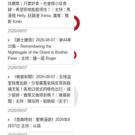
住觀眾；只要好食，也會撐小店食
肆，希望佢哋能捱得住！｜主持：馬
溱禧 Heily, 莊韻澄 Xenia, 嘉賓：雅
軒 Kinki
2026/08/07
《爵士鍾情》2026-08-07︱第44季
10集 – Remembering the
Nightingale of the Orient & Brother
Peter︱主持：鍾一諾 Roger
2026/08/07
《晚餐新聞》2026-08-07｜全球溫
室效應加劇，引發嚴重氣候反常與極
端天氣！各地口號式的綠色出行、減
少碳排，實際又做得到嗎？｜晚餐新
聞｜主持：陳珏明、劉銳紹（夫子）
2026/08/07
《恩典時刻：聖樂漫遊》2026年8
月07日 主持：以諾