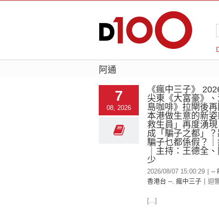
阿通
《瘋中三子》 2026
7
尖東《大富豪》、
島咖啡》拉閘後再
08, 2026
本港做生意的新姿
救生員」再度湧現
成「騙子之都」？
騙子乜都係假？｜
｜主持：王德全、
少
2026/08/07 15:00:29
|
--
香港台 --
,
瘋中三子
|
迴
[...]