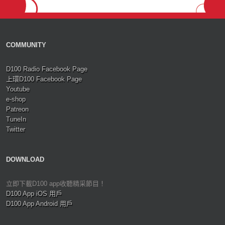
COMMUNITY
D100 Radio Facebook Page
上環D100 Facebook Page
Youtube
e-shop
Patreon
TuneIn
Twitter
DOWNLOAD
立即下載D100 app收聽精采節目！
D100 App iOS 用戶
D100 App Android 用戶