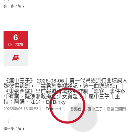
進一步了解
6
08, 2026
《瘋中三子》 2026-08-06｜第一代粵語流行曲填詞人
黎彼得病逝，「請君您夢鄉謹記，這一曲送給您」！
《東張西望》早前報道骨場技師詐騙「恩客」事件案
中有案，疑涉邪教操控少女賣淫？｜瘋中三子｜主
持：阿通、江少、Dr.Binky
2026/08/06 15:00:53
|
-- Featured --
,
-- 香港台 --
,
瘋中三子
|
迴響已關閉
[...]
進一步了解