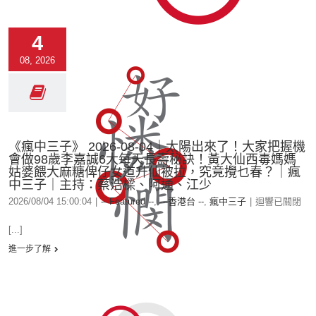
4
08, 2026
《瘋中三子》 2026-08-04｜太陽出來了！大家把握機
會做98歲李嘉誠6大每天長壽秘訣！黃大仙西毒媽媽
姑婆餵大麻糖俾仔女道升仙被拉，究竟攪乜春？｜瘋
中三子｜主持：蔡浩樑、阿通、江少
2026/08/04 15:00:04
|
-- Featured --
,
-- 香港台 --
,
瘋中三子
|
迴響已關閉
[...]
進一步了解