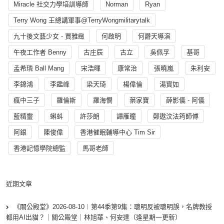
Miracle 社交力學培訓導師
Norman
Ryan
Terry Wong 王總講軍事@TerryWongmilitarytalk
九十後文藝少女 - 賈雅緻
何啟明
何爵天導演
午夜工作者 Benny
古庄辰
古立
吳佩孚
基哥
孟希璘 Ball Mang
宋浩暉
康常治
張曉嵐
朱利安
李錦鴻
李鑑峰
梁天琦
楊偉倫
湯寳如
瘋中三子
羅倫斯
羅海憫
葉家寶
薛影儀 - 阿儀
藍精靈
蝌蚪
許莎朗
譚雁瞳
鄭遨汶法筠師傅
阿銀
陳俊偉
香港催眠輔導中心 Tim Sir
香港記憶學院總監
馬哥老師
近期文章
《關公殿堂》2026-08-10︱第44季第9集：聰明反被聰明誤，名牌教授
都用AI出貓？｜關公殿堂｜林旭華、何安達（逢星期一更新）