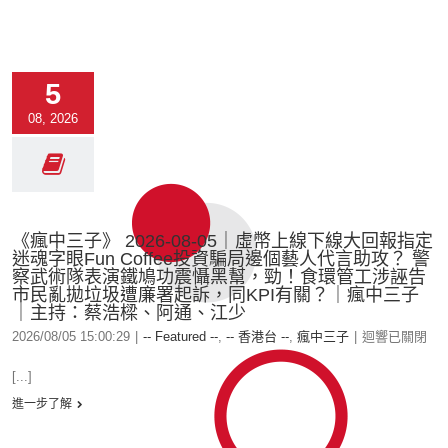
5
08, 2026
《瘋中三子》 2026-08-05｜虛幣上線下線大回報指定
迷魂字眼Fun Coffee投資騙局邊個藝人代言助攻？ 警
察武術隊表演鐵鳩功震懾黑幫，勁！食環管工涉誣告
市民亂拋垃圾遭廉署起訴，同KPI有關？｜瘋中三子
｜主持：蔡浩樑、阿通、江少
2026/08/05 15:00:29
|
-- Featured --
,
-- 香港台 --
,
瘋中三子
|
迴響已關閉
[...]
進一步了解