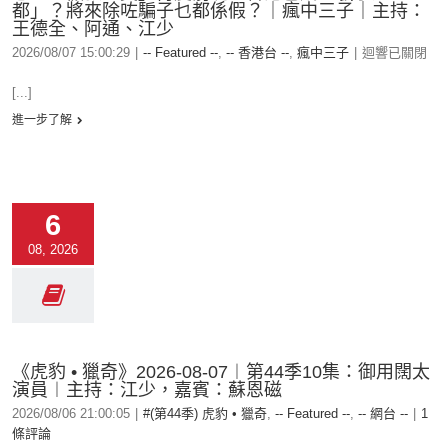
都」？將來除咗騙子乜都係假？｜瘋中三子｜主持：
王德全、阿通、江少
2026/08/07 15:00:29
|
-- Featured --
,
-- 香港台 --
,
瘋中三子
|
迴響已關閉
[...]
進一步了解
6
08, 2026
《虎豹 • 獵奇》2026-08-07︱第44季10集：御用闊太
演員︱主持：江少，嘉賓：蘇恩磁
2026/08/06 21:00:05
|
#(第44季) 虎豹 • 獵奇
,
-- Featured --
,
-- 網台 --
|
1
條評論