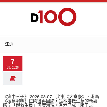
江少
7
08, 2026
《瘋中三子》 2026-08-07｜尖東《大富豪》、港島
《檀島咖啡》拉閘後再回歸，是本港做生意的新姿
態？「假救生員」再度湧現，香港已成「騙子之