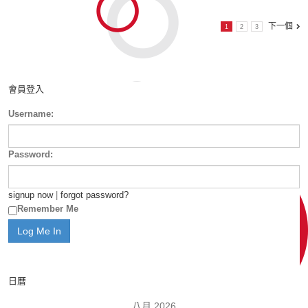
下一個
1
2
3
會員登入
Username:
Password:
signup now
|
forgot password?
Remember Me
日曆
八月 2026