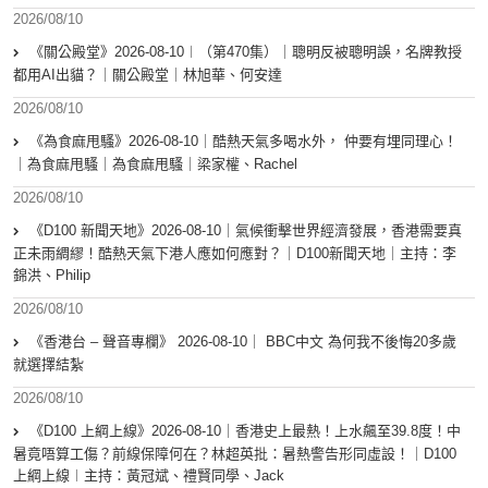
2026/08/10
《關公殿堂》2026-08-10︱（第470集）｜聰明反被聰明誤，名牌教授
都用AI出貓？｜關公殿堂｜林旭華、何安達
2026/08/10
《為食麻甩騷》2026-08-10｜酷熱天氣多喝水外， 仲要有埋同理心！
｜為食麻甩騷｜為食麻甩騷｜梁家權、Rachel
2026/08/10
《D100 新聞天地》2026-08-10｜氣候衝擊世界經濟發展，香港需要真
正未雨綢繆！酷熱天氣下港人應如何應對？｜D100新聞天地｜主持：李
錦洪、Philip
2026/08/10
《香港台 – 聲音專欄》 2026-08-10｜ BBC中文 為何我不後悔20多歲
就選擇結紮
2026/08/10
《D100 上綱上線》2026-08-10｜香港史上最熱！上水飆至39.8度！中
暑竟唔算工傷？前線保障何在？林超英批：暑熱警告形同虛設！｜D100
上綱上線︱主持：黃冠斌、禮賢同學、Jack