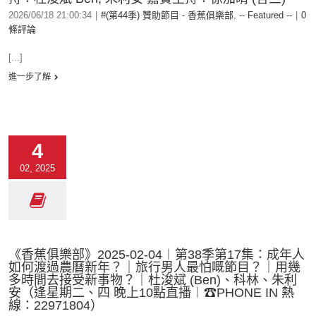
2026/06/18 21:00:34
|
#(第44季) 贊助節目 - 香蕉俱樂部
,
-- Featured --
|
0
條評論
[...]
進一步了解
4
02, 2025
《香蕉俱樂部》2025-02-04︱第38季第17集：成年人
如何渡過農曆新年？｜旅行男人最怕嘅節目？｜用幾
多時間去接受新事物？｜杜浚斌 (Ben)、科林、朱利
安（逢星期二、四 晚上10點直播︱☎PHONE IN 熱
線：22971804）