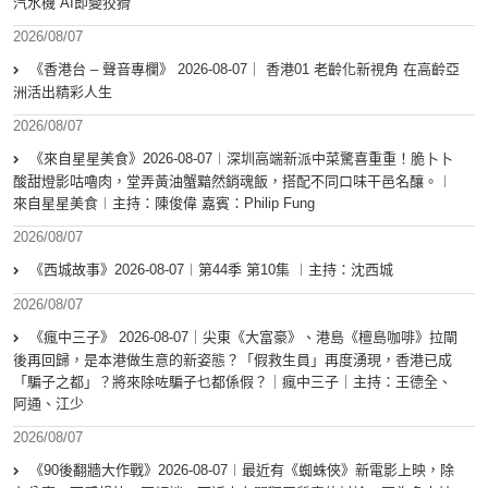
汽水機 AI即變狡猾
2026/08/07
《香港台 – 聲音專欄》 2026-08-07｜ 香港01 老齡化新視角 在高齡亞
洲活出精彩人生
2026/08/07
《來自星星美食》2026-08-07︱深圳高端新派中菜驚喜重重！脆卜卜
酸甜燈影咕嚕肉，堂弄黃油蟹黯然銷魂飯，搭配不同口味干邑名釀。︱
來自星星美食︱主持：陳俊偉 嘉賓：Philip Fung
2026/08/07
《西城故事》2026-08-07︱第44季 第10集 ︱主持：沈西城
2026/08/07
《瘋中三子》 2026-08-07｜尖東《大富豪》、港島《檀島咖啡》拉閘
後再回歸，是本港做生意的新姿態？「假救生員」再度湧現，香港已成
「騙子之都」？將來除咗騙子乜都係假？｜瘋中三子｜主持：王德全、
阿通、江少
2026/08/07
《90後翻牆大作戰》2026-08-07︱最近有《蜘蛛俠》新電影上映，除