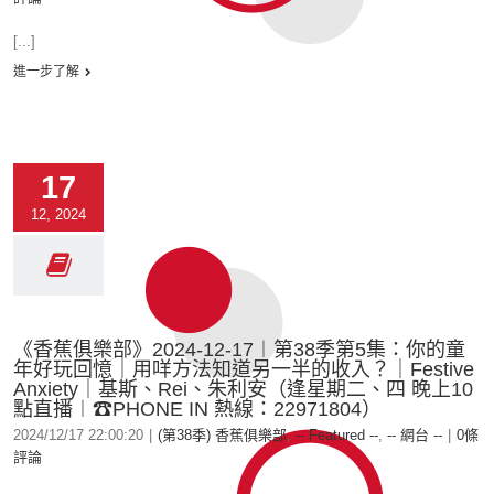
[...]
進一步了解
17
12, 2024
《香蕉俱樂部》2024-12-17︱第38季第5集：你的童
年好玩回憶｜用咩方法知道另一半的收入？｜Festive
Anxiety｜基斯、Rei、朱利安（逢星期二、四 晚上10
點直播︱☎PHONE IN 熱線：22971804）
2024/12/17 22:00:20
|
(第38季) 香蕉俱樂部
,
-- Featured --
,
-- 網台 --
|
0條
評論