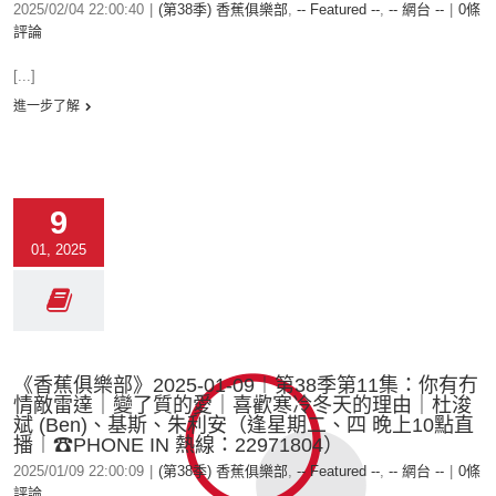
2025/02/04 22:00:40
|
(第38季) 香蕉俱樂部
,
-- Featured --
,
-- 網台 --
|
0條
評論
[...]
進一步了解
9
01, 2025
《香蕉俱樂部》2025-01-09︱第38季第11集：你有冇
情敵雷達｜變了質的愛｜喜歡寒冷冬天的理由｜杜浚
斌 (Ben)、基斯、朱利安（逢星期二、四 晚上10點直
播︱☎PHONE IN 熱線：22971804）
2025/01/09 22:00:09
|
(第38季) 香蕉俱樂部
,
-- Featured --
,
-- 網台 --
|
0條
評論