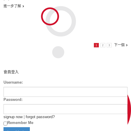
進一步了解
下一個
1
2
3
會員登入
Username:
Password:
signup now
|
forgot password?
Remember Me