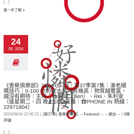
[...]
進一步了解
24
09, 2024
《香蕉俱樂部》2024-09-24︱第37季第7集：湊老細
嘅技巧｜0-100 你的吹水技巧有幾高｜物質越豐富，
越沒有期待｜主持：杜浚斌（Ben）、Rei、朱利安
（逢星期二、四 晚上10點直播︱☎PHONE IN 熱線：
22971804）
2024/09/24 22:00:23
|
(第37季) 香蕉俱樂部
,
-- Featured --
,
-- 網台 --
|
0條
評論
[...]