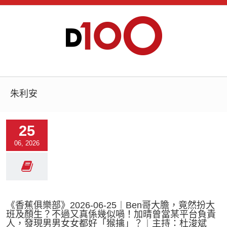
朱利安
25
06, 2026
《香蕉俱樂部》2026-06-25︱Ben哥大膽，竟然扮大
班及顏生？不過又真係幾似喎！加晴曾當某平台負責
人，發現男男女女都好「猴擒」？︱主持：杜浚斌