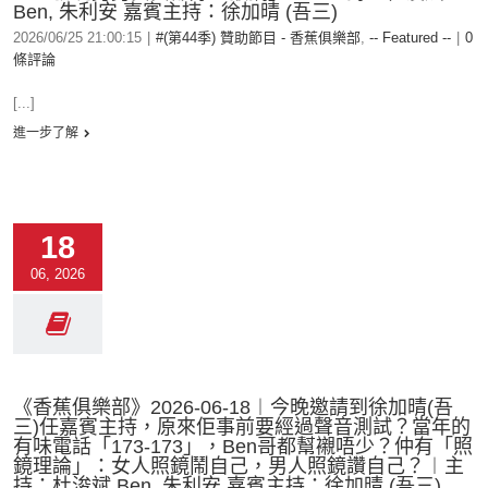
Ben, 朱利安 嘉賓主持：徐加晴 (吾三)
2026/06/25 21:00:15
|
#(第44季) 贊助節目 - 香蕉俱樂部
,
-- Featured --
|
0
條評論
[...]
進一步了解
18
06, 2026
《香蕉俱樂部》2026-06-18︱今晚邀請到徐加晴(吾
三)任嘉賓主持，原來佢事前要經過聲音測試？當年的
有味電話「173-173」，Ben哥都幫襯唔少？仲有「照
鏡理論」：女人照鏡鬧自己，男人照鏡讚自己？︱主
持：杜浚斌 Ben, 朱利安 嘉賓主持：徐加晴 (吾三)