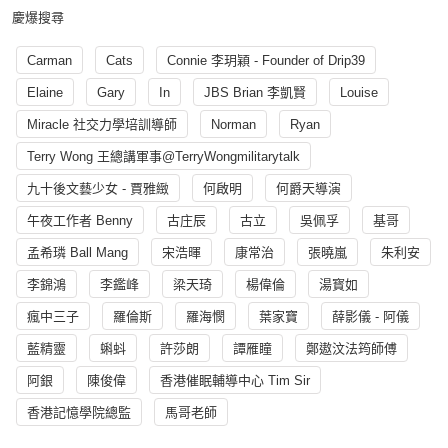
慶爆搜尋
Carman
Cats
Connie 李玥穎 - Founder of Drip39
Elaine
Gary
In
JBS Brian 李凱賢
Louise
Miracle 社交力學培訓導師
Norman
Ryan
Terry Wong 王總講軍事@TerryWongmilitarytalk
九十後文藝少女 - 賈雅緻
何啟明
何爵天導演
午夜工作者 Benny
古庄辰
古立
吳佩孚
基哥
孟希璘 Ball Mang
宋浩暉
康常治
張曉嵐
朱利安
李錦鴻
李鑑峰
梁天琦
楊偉倫
湯寳如
瘋中三子
羅倫斯
羅海憫
葉家寶
薛影儀 - 阿儀
藍精靈
蝌蚪
許莎朗
譚雁瞳
鄭遨汶法筠師傅
阿銀
陳俊偉
香港催眠輔導中心 Tim Sir
香港記憶學院總監
馬哥老師