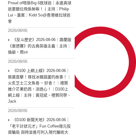
Proud of唔係Big 6既球迷｜永遠真球
迷要靚位飛係無嘛！丨主持：Philip
Lui、嘉賓：Kidd So@香港維拉球迷
會
2026/08/06
《反斗歷史》2026-08-06︱路蘭版
《奧德賽》的古典英雄主義︱主持：
倫爺，周sir
2026/08/06
《D100 上綱上線》2026-08-06｜
葵廣直擊！尋找冰糖葫蘆的故事！｜
火炙芝士三文魚卷 ~ 好食！｜禮賢
推介芒果奶西，涼透心！｜D100上
綱上線︱主持：黃冠斌、禮賢同學、
Jack
2026/08/06
《D100 新聞天地》2026-08-06｜
「老千計狀元才」Fun Coffee億元投
資騙局 與時並進可列入現代騙術大