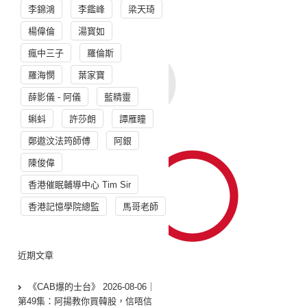
李錦鴻
李鑑峰
梁天琦
楊偉倫
湯寳如
瘋中三子
羅倫斯
羅海憫
葉家寶
薛影儀 - 阿儀
藍精靈
蝌蚪
許莎朗
譚雁瞳
鄭遨汶法筠師傅
阿銀
陳俊偉
香港催眠輔導中心 Tim Sir
香港記憶學院總監
馬哥老師
近期文章
《CAB爆的士台》 2026-08-06｜
第49集：阿揚教你買韓股，信唔信