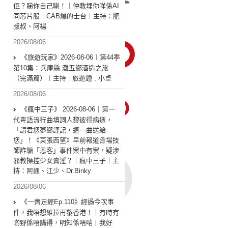
佢？睇你自己喇！｜仲教埋你咩係AI
同芯片股｜CAB爆的士台｜主持：肥
叔叔、阿楊
2026/08/06
《旅遊玩家》2026-08-06︱第44季
第10集：兵庫縣 灘五鄉酒造之旅
（完滿篇）︱主持 : 旅遊鍾 , 小卓
2026/08/06
《瘋中三子》 2026-08-06｜第一
代粵語流行曲填詞人黎彼得病逝，
「請君您夢鄉謹記，這一曲送給
您」！《東張西望》早前報道骨場技
師詐騙「恩客」事件案中有案，疑涉
邪教操控少女賣淫？｜瘋中三子｜主
持：阿通、江少、Dr.Binky
2026/08/06
《一齊足經Ep.110》經過今次事
件，我唔想維拉再黎香港！｜有時有
啲野係唔講得，明知係唔啱丨我好