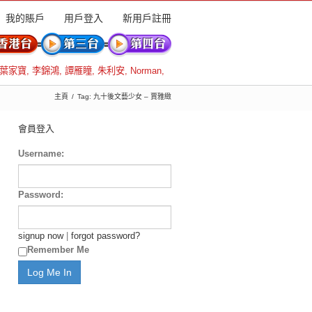
我的賬戶
用戶登入
新用戶註冊
葉家寶
,
李錦鴻
,
譚雁瞳
,
朱利安
,
Norman
,
主頁
Tag: 九十後文藝少女 – 賈雅緻
會員登入
Username:
Password:
signup now
|
forgot password?
Remember Me