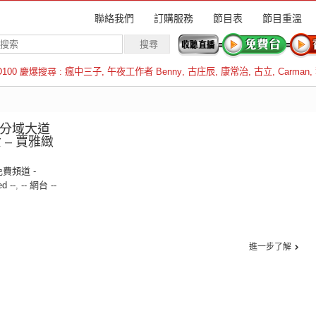
聯絡我們
訂購服務
節目表
節目重溫
D100 慶爆搜尋 :
瘋中三子
,
午夜工作者 Benny
,
古庄辰
,
康常治
,
古立
,
Carman
,
羅倫斯
紹分域大道
 – 賈雅緻
免費頻道 -
ed --
,
-- 網台 --
進一步了解