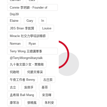
Connie 李玥穎 - Founder of
Drip39
Elaine
Gary
In
JBS Brian 李凱賢
Louise
Miracle 社交力學培訓導師
Norman
Ryan
Terry Wong 王總講軍事
@TerryWongmilitarytalk
九十後文藝少女 - 賈雅緻
何啟明
何爵天導演
午夜工作者 Benny
古庄辰
古立
吳佩孚
基哥
孟希璘 Ball Mang
宋浩暉
康常治
張曉嵐
朱利安