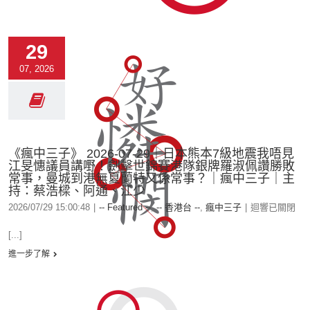
29
07, 2026
《瘋中三子》 2026-07-29｜日本熊本7級地震我唔見
江旻憓議員講嘢！劍擊世錦賽港隊銀牌羅淑佩讚勝敗
常事，曼城到港無夏蘭特又係常事？｜瘋中三子｜主
持：蔡浩樑、阿通、江少
2026/07/29 15:00:48
|
-- Featured --
,
-- 香港台 --
,
瘋中三子
|
迴響已關閉
[...]
進一步了解