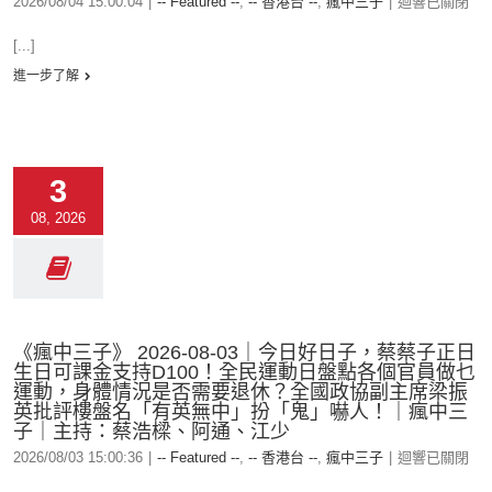
2026/08/04 15:00:04
|
-- Featured --
,
-- 香港台 --
,
瘋中三子
|
迴響已關閉
[...]
進一步了解
3
08, 2026
《瘋中三子》 2026-08-03｜今日好日子，蔡蔡子正日
生日可課金支持D100！全民運動日盤點各個官員做乜
運動，身體情況是否需要退休？全國政協副主席梁振
英批評樓盤名「有英無中」扮「鬼」嚇人！｜瘋中三
子｜主持：蔡浩樑、阿通、江少
2026/08/03 15:00:36
|
-- Featured --
,
-- 香港台 --
,
瘋中三子
|
迴響已關閉