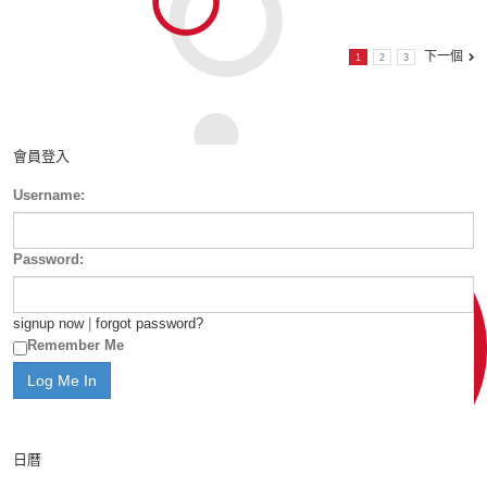
下一個
1
2
3
會員登入
Username:
Password:
signup now
|
forgot password?
Remember Me
日曆