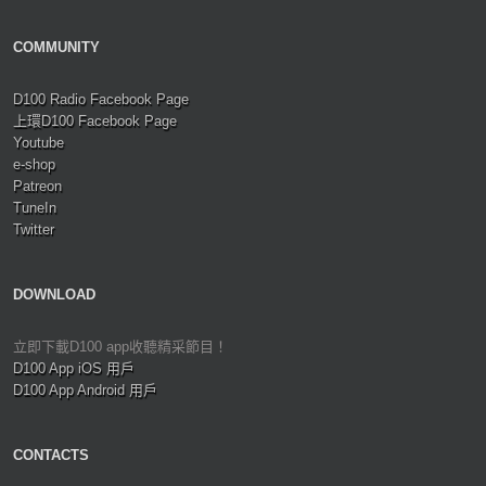
COMMUNITY
D100 Radio Facebook Page
上環D100 Facebook Page
Youtube
e-shop
Patreon
TuneIn
Twitter
DOWNLOAD
立即下載D100 app收聽精采節目！
D100 App iOS 用戶
D100 App Android 用戶
CONTACTS