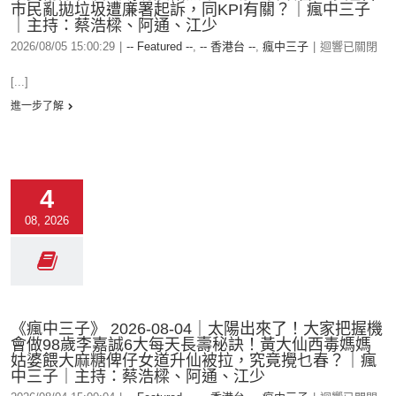
市民亂拋垃圾遭廉署起訴，同KPI有關？｜瘋中三子
｜主持：蔡浩樑、阿通、江少
2026/08/05 15:00:29
|
-- Featured --
,
-- 香港台 --
,
瘋中三子
|
迴響已關閉
[...]
進一步了解
4
08, 2026
《瘋中三子》 2026-08-04｜太陽出來了！大家把握機
會做98歲李嘉誠6大每天長壽秘訣！黃大仙西毒媽媽
姑婆餵大麻糖俾仔女道升仙被拉，究竟攪乜春？｜瘋
中三子｜主持：蔡浩樑、阿通、江少