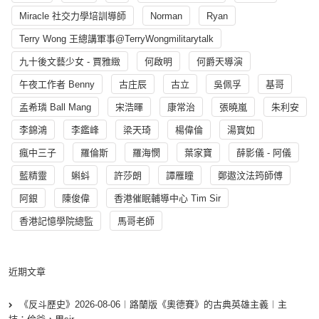
Miracle 社交力學培訓導師
Norman
Ryan
Terry Wong 王總講軍事@TerryWongmilitarytalk
九十後文藝少女 - 賈雅緻
何啟明
何爵天導演
午夜工作者 Benny
古庄辰
古立
吳佩孚
基哥
孟希璘 Ball Mang
宋浩暉
康常治
張曉嵐
朱利安
李錦鴻
李鑑峰
梁天琦
楊偉倫
湯寳如
瘋中三子
羅倫斯
羅海憫
葉家寶
薛影儀 - 阿儀
藍精靈
蝌蚪
許莎朗
譚雁瞳
鄭遨汶法筠師傅
阿銀
陳俊偉
香港催眠輔導中心 Tim Sir
香港記憶學院總監
馬哥老師
近期文章
《反斗歷史》2026-08-06︱路蘭版《奧德賽》的古典英雄主義︱主