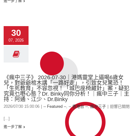
進一步了解
30
07, 2026
《瘋中三子》 2026-07-30｜港媽靈堂上逼喝6歲女
兒，對爺爺棺木講「一路好走」，引致女兒驚恐！
「生死教育」不容忽視！「城巴座椅藏針」案，疑犯
究竟乜嘢心態？Dr. Binky同你分析！｜瘋中三子｜主
持：阿通、江少、Dr.Binky
2026/07/30 15:00:06
|
-- Featured --
,
-- 香港台 --
,
瘋中三子
|
迴響已關閉
[...]
進一步了解