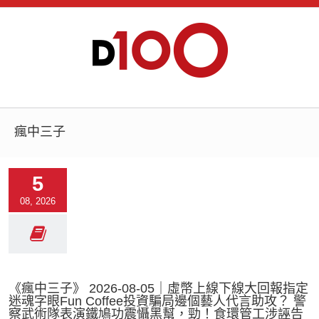
瘋中三子
5
08, 2026
《瘋中三子》 2026-08-05｜虛幣上線下線大回報指定
迷魂字眼Fun Coffee投資騙局邊個藝人代言助攻？ 警
察武術隊表演鐵鳩功震懾黑幫，勁！食環管工涉誣告