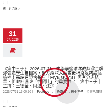
[...]
進一步了解
31
07, 2026
《瘋中三子》 2026-07-31｜中學前籃球隊教練翁金驊
涉強迫學生自摑案，警方經深入調查後稱沒足夠證據
檢控！高端連鎖快餐店「FIVE GUYS」再有分店結
業，佢哋計漏咗「性價比」的重要性？｜瘋中三子｜
主持：王德全、阿通、江少
2026/07/31 15:00:50
|
-- Featured --
,
-- 香港台 --
,
瘋中三子
|
迴響已關閉
[...]